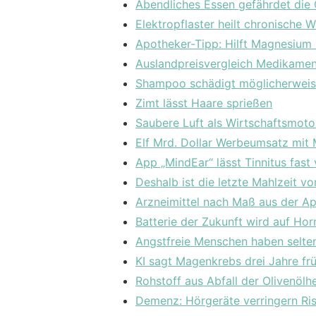
Abendliches Essen gefährdet die
Elektropflaster heilt chronische 
Apotheker-Tipp: Hilft Magnesium
Auslandpreisvergleich Medikame
Shampoo schädigt möglicherweis
Zimt lässt Haare sprießen
Saubere Luft als Wirtschaftsmoto
Elf Mrd. Dollar Werbeumsatz mit 
App „MindEar“ lässt Tinnitus fas
Deshalb ist die letzte Mahlzeit v
Arzneimittel nach Maß aus der A
Batterie der Zukunft wird auf Hor
Angstfreie Menschen haben selten
KI sagt Magenkrebs drei Jahre fr
Rohstoff aus Abfall der Olivenölh
Demenz: Hörgeräte verringern Ris