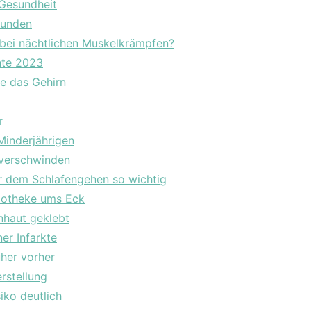
 Gesundheit
Wunden
 bei nächtlichen Muskelkrämpfen?
nte 2023
e das Gehirn
r
Minderjährigen
t verschwinden
or dem Schlafengehen so wichtig
potheke ums Eck
nhaut geklebt
er Infarkte
üher vorher
erstellung
iko deutlich