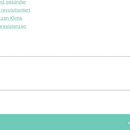
nd gesünder
revolutioniert
tzen Klima
aresistenzen
M