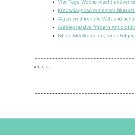
Vier-Tage-Woche macht aktiver u
Krebsdiagnose mit einem Bluttest 
Algen ernähren die Welt und schü
Antidepressiva fördern Antibiotik
Billige Medikamente, teure Folgen
ANZEIGE